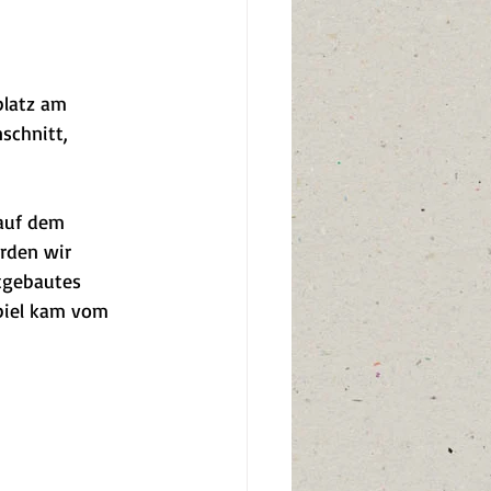
platz am 
schnitt, 
auf dem 
rden wir 
tgebautes 
Spiel kam vom 