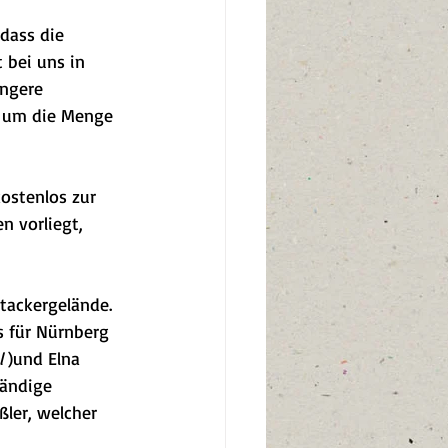
dass die 
 bei uns in 
ngere 
, um die Menge 
ostenlos zur 
n vorliegt, 
tackergelände. 
 für Nürnberg 
l
 )und Elna 
tändige 
ßler, welcher 