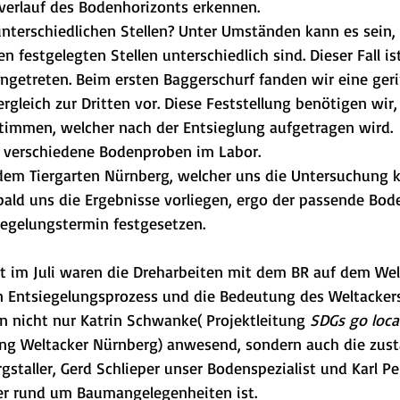
verlauf des Bodenhorizonts erkennen.
nterschiedlichen Stellen? Unter Umständen kann es sein, 
 festgelegten Stellen unterschiedlich sind. Dieser Fall ist
ngetreten. Beim ersten Baggerschurf fanden wir eine geri
rgleich zur Dritten vor. Diese Feststellung benötigen wir
immen, welcher nach der Entsieglung aufgetragen wird. 
h verschiedene Bodenproben im Labor. 
 dem Tiergarten Nürnberg, welcher uns die Untersuchung k
bald uns die Ergebnisse vorliegen, ergo der passende Bode
egelungstermin festgesetzen.
ht im Juli waren die Dreharbeiten mit dem BR auf dem Wel
 Entsiegelungsprozess und die Bedeutung des Weltackers
n nicht nur Katrin Schwanke( Projektleitung 
SDGs go loca
tung Weltacker Nürnberg) anwesend, sondern auch die zus
rgstaller, Gerd Schlieper unser Bodenspezialist und Karl Pe
er rund um Baumangelegenheiten ist.