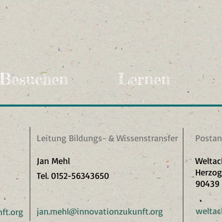
Besuchen
Lernen
Leitung Bildungs- & Wissenstransfer
Postans
Jan Mehl
Weltac
Herzog
Tel.
0152-56343650
90439
weltac
jan.mehl@innovationzukunft.org
ft.org