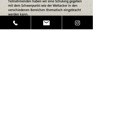
Teilnehmenden haben wir eine Schulung gegeben
mit dem Schwerpunkt wie der Weltacker in den
verschiedenen Bereichen thematisch eingebracht
werden kann.
Beispiele für interne Events z.B.
Corporate Volunteering
CV September 2024 mit Consorsbank und BNP
Paribas
Nach einer Expressackerführung zum
Themenanstieg haben wir gemeinsam uns an die
Ernte gemacht. Darüber hinaus bauten wir
gemeinsam eine Kompostanlage. Da das Thema in
diesem Monat "Wasserzeichen setzen" war haben
wir darüber hinaus, gemeinsam mit dem Paribas-
Team unser Wasser-Event vorbereitet und u.a. ein
Wasserrad gebaut.
CV Oktober 2023 mit BNP Paribas.
Nach einer Expressackerführung zum
Themenanstieg haben wir gemeinsam Reis,