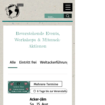
Bevorstehende Events,
Workshops & Mitmach-
Aktionen
Alle
Eintritt frei
Weltackerführung
Musik, Kultur & Kun
Mehrere Termine
6 Tage bis zur Veranstaltung
Acker-Jäm
Sa., 15. Aug.