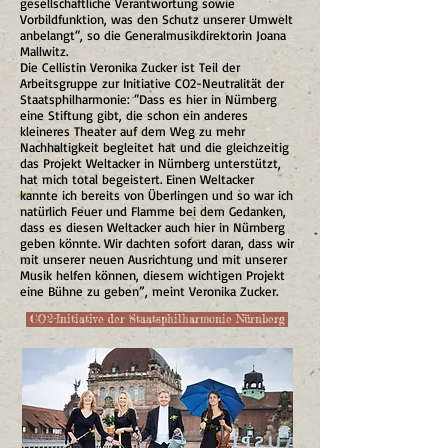
gesellschaftliche Verantwortung sowie
Vorbildfunktion, was den Schutz unserer Umwelt
anbelangt“, so die Generalmusikdirektorin Joana
Mallwitz.
Die Cellistin Veronika Zucker ist Teil der
Arbeitsgruppe zur Initiative CO2-Neutralität der
Staatsphilharmonie: “Dass es hier in Nürnberg
eine Stiftung gibt, die schon ein anderes
kleineres Theater auf dem Weg zu mehr
Nachhaltigkeit begleitet hat und die gleichzeitig
das Projekt Weltacker in Nürnberg unterstützt,
hat mich total begeistert. Einen Weltacker
kannte ich bereits von Überlingen und so war ich
natürlich Feuer und Flamme bei dem Gedanken,
dass es diesen Weltacker auch hier in Nürnberg
geben könnte. Wir dachten sofort daran, dass wir
mit unserer neuen Ausrichtung und mit unserer
Musik helfen können, diesem wichtigen Projekt
eine Bühne zu geben”, meint Veronika Zucker.
CO2-Initiative der Staatsphilharmonie Nürnberg