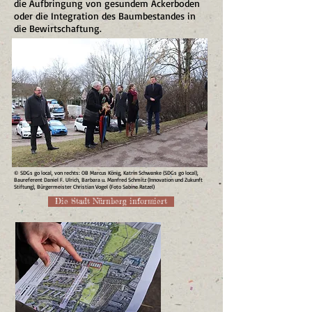
die Aufbringung von gesundem Ackerboden
oder die Integration des Baumbestandes in
die Bewirtschaftung.
© SDGs go local, von rechts: OB Marcus König, Katrin Schwanke (SDGs go local),
Baureferent Daniel F. Ulrich, Barbara u. Manfred Schmitz (Innovation und Zukunft
Stiftung), Bürgermeister Christian Vogel (Foto Sabine Ratzel)
Die Stadt Nürnberg informiert