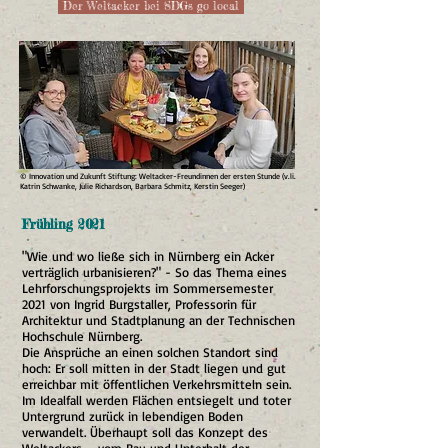
Der Weltacker bei SDGs go local
© Innovation und Zukunft Stiftung: Weltacker-Freundinnen der ersten Stunde (v.li.
Katrin Schwanke, Julie Richardson, Barbara Schmitz, Kerstin Seeger)
Frühling 2021
"Wie und wo ließe sich in Nürnberg ein Acker
verträglich urbanisieren?" - So das Thema eines
Lehrforschungsprojekts im Sommersemester
2021 von Ingrid Burgstaller, Professorin für
Architektur und Stadtplanung an der Technischen
Hochschule Nürnberg.
Die Ansprüche an einen solchen Standort sind
hoch: Er soll mitten in der Stadt liegen und gut
erreichbar mit öffentlichen Verkehrsmitteln sein.
Im Idealfall werden Flächen entsiegelt und toter
Untergrund zurück in lebendigen Boden
verwandelt. Überhaupt soll das Konzept des