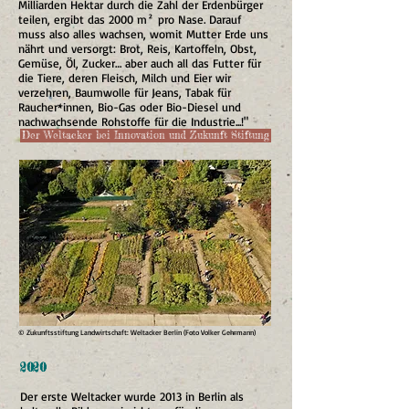
Milliarden Hektar durch die Zahl der Erdenbürger
teilen, ergibt das 2000 m² pro Nase. Darauf
muss also alles wachsen, womit Mutter Erde uns
nährt und versorgt: Brot, Reis, Kartoffeln, Obst,
Gemüse, Öl, Zucker… aber auch all das Futter für
die Tiere, deren Fleisch, Milch und Eier wir
verzehren, Baumwolle für Jeans, Tabak für
Raucher*innen, Bio-Gas oder Bio-Diesel und
nachwachsende Rohstoffe für die Industrie...!"
Der Weltacker bei Innovation und Zukunft Stiftung
© Zukunftsstiftung Landwirtschaft: Weltacker Berlin (Foto Volker Gehrmann)
2020
Der erste Weltacker wurde 2013 in Berlin als