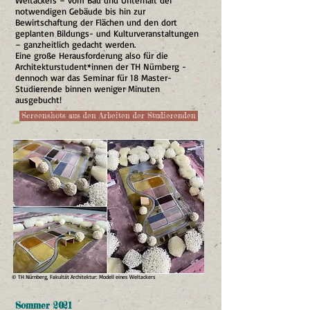
Weltackers – vom Bau und Unterhalt der
notwendigen Gebäude bis hin zur
Bewirtschaftung der Flächen und den dort
geplanten Bildungs- und Kulturveranstaltungen
– ganzheitlich gedacht werden.
Eine große Herausforderung also für die
Architekturstudent*innen der TH Nürnberg -
dennoch war das Seminar für 18 Master-
Studierende binnen weniger Minuten
ausgebucht!
Screenshots aus den Arbeiten der Studierenden
© TH Nürnberg, Fakultät Architektur: Modell eines Weltackers
Sommer 2021