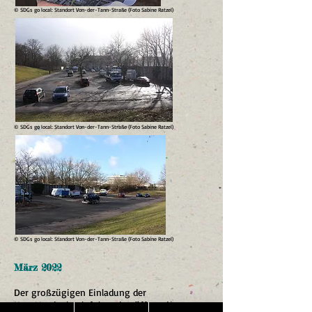
© SDGs go local: Standort Von-der-Tann-Straße (Foto Sabine Ratzel)
© SDGs go local: Standort Von-der-Tann-Straße (Foto Sabine Ratzel)
© SDGs go local: Standort Von-der-Tann-Straße (Foto Sabine Ratzel)
März 2022
Der großzügigen Einladung der
HypoVereinsbank folgend, eröffnet das