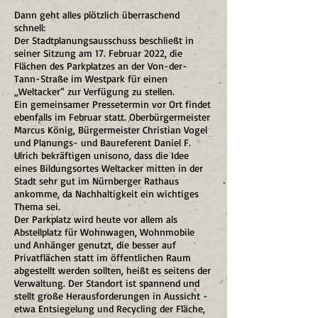
Dann geht alles plötzlich überraschend
schnell:
Der Stadtplanungsausschuss beschließt in
seiner Sitzung am 17. Februar 2022, die
Flächen des Parkplatzes an der Von-der-
Tann-Straße im Westpark für einen
„Weltacker“ zur Verfügung zu stellen.
Ein gemeinsamer Pressetermin vor Ort findet
ebenfalls im Februar statt. Oberbürgermeister
Marcus König, Bürgermeister Christian Vogel
und Planungs- und Baureferent Daniel F.
Ulrich bekräftigen unisono, dass die Idee
eines Bildungsortes Weltacker mitten in der
Stadt sehr gut im Nürnberger Rathaus
ankomme, da Nachhaltigkeit ein wichtiges
Thema sei.
Der Parkplatz wird heute vor allem als
Abstellplatz für Wohnwagen, Wohnmobile
und Anhänger genutzt, die besser auf
Privatflächen statt im öffentlichen Raum
abgestellt werden sollten, heißt es seitens der
Verwaltung. Der Standort ist spannend und
stellt große Herausforderungen in Aussicht -
etwa Entsiegelung und Recycling der Fläche,