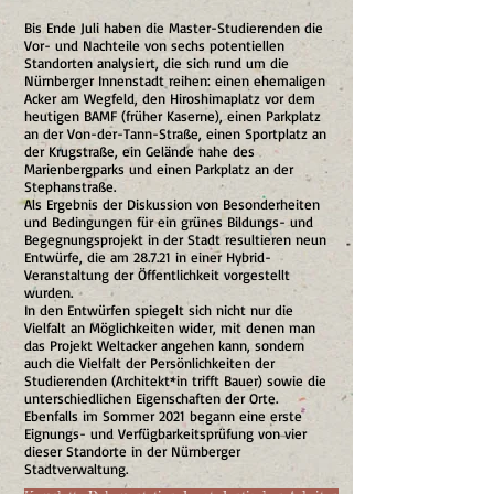
Bis Ende Juli haben die Master-Studierenden die
Vor- und Nachteile von sechs potentiellen
Standorten analysiert, die sich rund um die
Nürnberger Innenstadt reihen: einen ehemaligen
Acker am Wegfeld, den Hiroshimaplatz vor dem
heutigen BAMF (früher Kaserne), einen Parkplatz
an der Von-der-Tann-Straße, einen Sportplatz an
der Krugstraße, ein Gelände nahe des
Marienbergparks und einen Parkplatz an der
Stephanstraße.
Als Ergebnis der Diskussion von Besonderheiten
und Bedingungen für ein grünes Bildungs- und
Begegnungsprojekt in der Stadt resultieren neun
Entwürfe, die am 28.7.21 in einer Hybrid-
Veranstaltung der Öffentlichkeit vorgestellt
wurden.
In den Entwürfen spiegelt sich nicht nur die
Vielfalt an Möglichkeiten wider, mit denen man
das Projekt Weltacker angehen kann, sondern
auch die Vielfalt der Persönlichkeiten der
Studierenden (Architekt*in trifft Bauer) sowie die
unterschiedlichen Eigenschaften der Orte.
Ebenfalls im Sommer 2021 begann eine erste
Eignungs- und Verfügbarkeitsprüfung von vier
dieser Standorte in der Nürnberger
Stadtverwaltung.