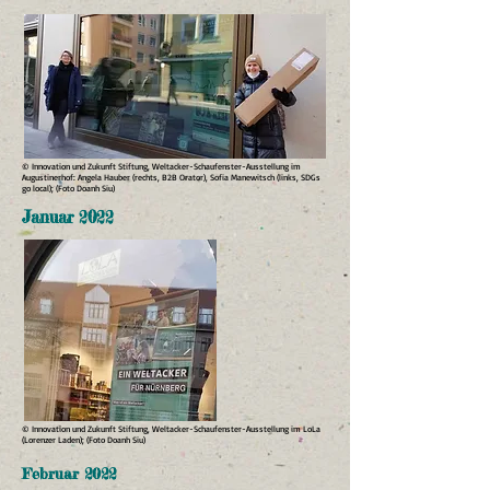
© Innovation und Zukunft Stiftung, Weltacker-Schaufenster-Ausstellung im
Augustinerhof: Angela Hauber (rechts, B2B Orator), Sofia Manewitsch (links, SDGs
go local); (Foto Doanh Siu)
Januar 2022
© Innovation und Zukunft Stiftung, Weltacker-Schaufenster-Ausstellung im LoLa
(Lorenzer Laden); (Foto Doanh Siu)
Februar 2022