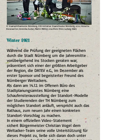
© Staatsphilharmonie Nürnberg, CO2-Initiative Staatstheater Nürnberg, v.l.n.r.: Annette
Kiesewetter, Veronika Zucker, Martin Möhler, Lisa Klotz (Foto Ludwig Olah)
Winter 2021
Während die Prüfung der geeigneten Flächen
durch die Stadt Nürnberg um die Jahresmitte
vorübergehend ins Stocken geraten war,
präsentiert sich einer der größten Arbeitgeber
der Region, die DATEV e.G., im Dezember als
erster Sponsor und begeisterter Freund des
Nürnberger Weltackers.
Als dann am 14.12. im Offenen Büro des
Stadtplanungsamtes Nürnberg eine
Schaufensterausstellung der Standort-Modelle
der Studierenden der TH Nürnberg zum
möglichen Standort anläuft, verspricht auch das
Rathaus, zum neuen Jahr einen konkreten
Standort-Vorschlag zu machen.
In einem offiziellen Video-Statement
sichert
Bürgermeister Christian Vogel
dem
Weltacker-Team seine volle Unterstützung für
dieses Projekt zu, ließe sich daran doch unter