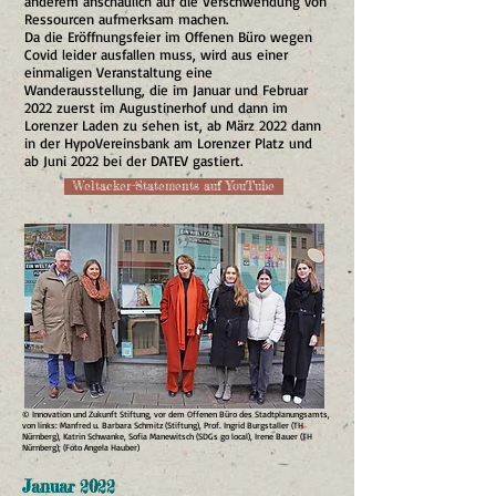
anderem anschaulich auf die Verschwendung von
Ressourcen aufmerksam machen.
Da die Eröffnungsfeier im Offenen Büro wegen
Covid leider ausfallen muss, wird aus einer
einmaligen Veranstaltung eine
Wanderausstellung, die im Januar und Februar
2022 zuerst im Augustinerhof und dann im
Lorenzer Laden zu sehen ist, ab März 2022 dann
in der HypoVereinsbank am Lorenzer Platz und
ab Juni 2022 bei der DATEV gastiert.
Weltacker-Statements auf YouTube
© Innovation und Zukunft Stiftung, vor dem Offenen Büro des Stadtplanungsamts,
von links: Manfred u. Barbara Schmitz (Stiftung), Prof. Ingrid Burgstaller (TH
Nürnberg), Katrin Schwanke, Sofia Manewitsch (SDGs go local), Irene Bauer (TH
Nürnberg); (Foto Angela Hauber)
Januar 2022