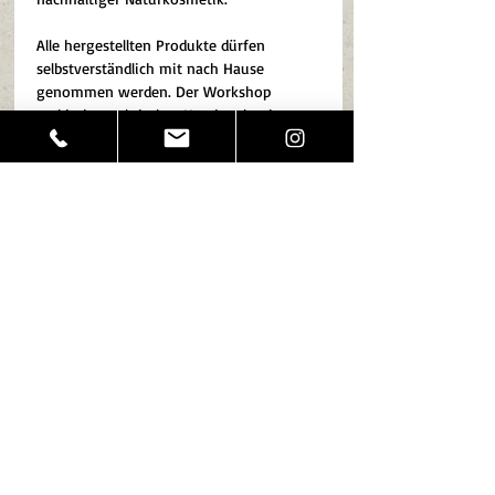
Alle hergestellten Produkte dürfen 
selbstverständlich mit nach Hause 
genommen werden. Der Workshop 
verbindet praktisches Handwerk mit 
Pflanzenwissen und lädt dazu ein, die 
Vielfalt und den Nutzen unserer 
Kulturpflanzen  neu- bzw. 
wiederzuentdecken. 
Wir freuen uns auf einen wohltuenden 
Nachmittag mit euch.
Kursleitung: Anne Blüml (Gärtnerische 
Leitung Weltacker Nürnberg)
Diese Veranstaltung teilen