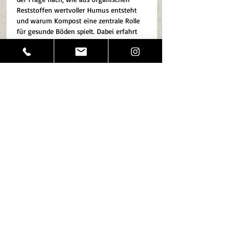
Reststoffen wertvoller Humus entsteht 
und warum Kompost eine zentrale Rolle 
für gesunde Böden spielt. Dabei erfahrt 
ihr, was sich zum Kompostieren eignet, 
welche Prozesse im Kompost ablaufen 
und wie ihr mit einfachen Mitteln einen 
eigenen Kompost im Garten oder sogar 
auf dem Balkon anlegen könnt.
Es wird untersucht, geschaufelt, 
geschnuppert und…
Mehr anzeigen
Diese Veranstaltung teilen