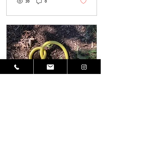
20
0
jäteten wir im Akkord,
beregneten stundenlang die
durstigen Kulturpflanzen
und erfreuten uns einfach
daran, wie schön alles
gewachsen war. Der Acker
steht nun in seiner vollen
Blüte: die Lücken im
Maisfeld sind längst nicht
mehr sichtbar, und der Soja
kann es von der Größe her
mit dem ihn umgebenden
Zaun...
24. Juni 2026
∙
2
Min.
Acker-Update - Griaß di
Gott am Weltacker
Unser Acker überrascht doch