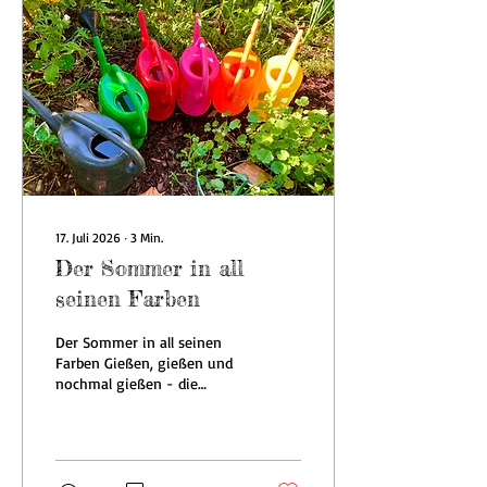
werden - die Tomaten
ausgegeizt, die Gurken am
Haupttrieb gestutzt, damit
sich an den Seitentrieben
viele Früchte bilden. Je...
17. Juli 2026
∙
3
Min.
Der Sommer in all
seinen Farben
Der Sommer in all seinen
Farben Gießen, gießen und
nochmal gießen - die
extreme Trockenheit
beschäftigt uns auch auf
dem Weltacker. Während
gnadenlos die Sonne auf
uns herunterbrannte,