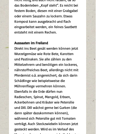
das Bodenleben „Kopf steht“. Es reicht bei 
festem Boden, diesen mit einer Grabgabel 
oder einem Sauzahn zu lockern. Etwas 
Kompost kann ausgebracht und flach 
eingearbeitet werden, ein feines Saatbett 
entsteht mit einem Rechen.
Aussaaten im Freiland 
Direkt ins Beet gesät werden können jetzt 
Wurzelgemüse wie Rote Bete, Karotten 
und Pastinaken. Sie alle zählen zu den 
Mittelzehrern und benötigen ein lockeres, 
nährstoffreiches Beet, allerdings nicht mit 
Pferdemist o.ä. angereichert, da sich darin 
Schädlinge wie beispielsweise die 
Möhrenfliege vermehren können. 
Ebenfalls in die Erde dürfen nun 
Radieschen, Spinat, Mangold, Erbsen, 
Ackerbohnen und Kräuter wie Petersilie 
und Dill. Dill wächst gerne bei Gurken (die 
dann später dazukommen können), 
während sich Petersilie gut mit Tomaten 
verträgt. Auch Steckzwiebeln können jetzt 
gesteckt werden. Wird es im Verlauf des 