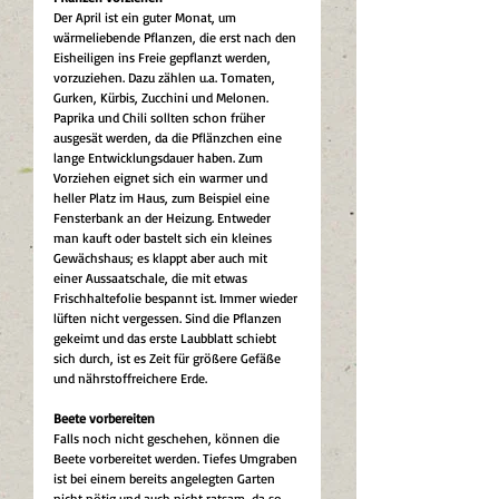
Der April ist ein guter Monat, um 
wärmeliebende Pflanzen, die erst nach den 
Eisheiligen ins Freie gepflanzt werden, 
vorzuziehen. Dazu zählen u.a. Tomaten, 
Gurken, Kürbis, Zucchini und Melonen. 
Paprika und Chili sollten schon früher 
ausgesät werden, da die Pflänzchen eine 
lange Entwicklungsdauer haben. Zum 
Vorziehen eignet sich ein warmer und 
heller Platz im Haus, zum Beispiel eine 
Fensterbank an der Heizung. Entweder 
man kauft oder bastelt sich ein kleines 
Gewächshaus; es klappt aber auch mit 
einer Aussaatschale, die mit etwas 
Frischhaltefolie bespannt ist. Immer wieder 
lüften nicht vergessen. Sind die Pflanzen 
gekeimt und das erste Laubblatt schiebt 
sich durch, ist es Zeit für größere Gefäße 
und nährstoffreichere Erde.
Beete vorbereiten
Falls noch nicht geschehen, können die 
Beete vorbereitet werden. Tiefes Umgraben 
ist bei einem bereits angelegten Garten 
nicht nötig und auch nicht ratsam, da so 